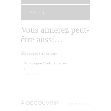
AVIS (0)
Vous aimerez peut-
être aussi…
Pic à cigare Skull La Ladies
€
20
.
00
ACHETER
À DÉCOUVRIR
VOIR PLUS