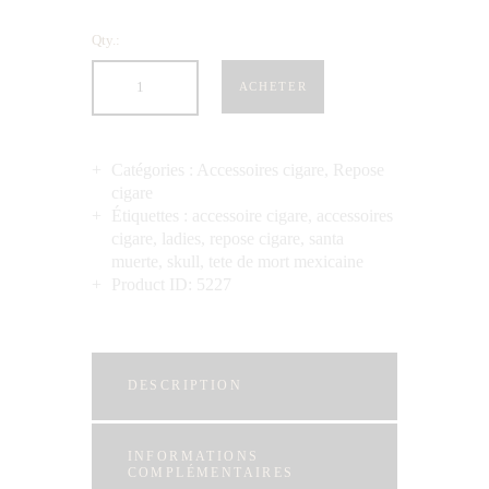
Qty.:
ACHETER
Catégories :
Accessoires cigare
,
Repose
cigare
Étiquettes :
accessoire cigare
,
accessoires
cigare
,
ladies
,
repose cigare
,
santa
muerte
,
skull
,
tete de mort mexicaine
Product ID:
5227
DESCRIPTION
INFORMATIONS
COMPLÉMENTAIRES