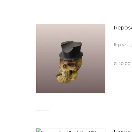
Repose
Repose cig
€
40
.
00
Emport