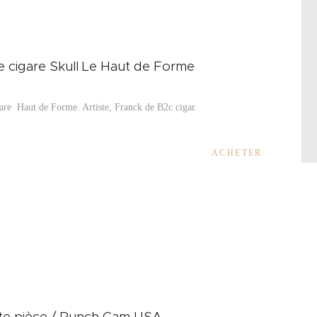
 cigare Skull Le Haut de Forme
are Haut de Forme. Artiste, Franck de B2c cigar.
ACHETER
e pièce / Punch Cam USA