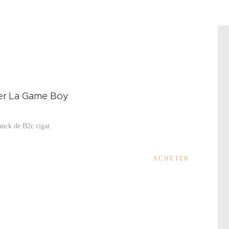
er La Game Boy
ranck de B2c cigar.
ACHETER