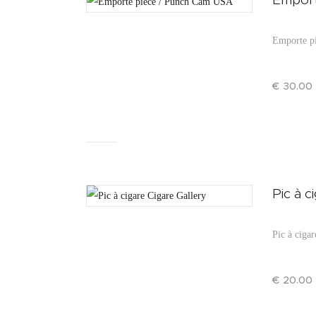
Emporte pi
€
30
.
00
Pic à c
Pic à cigar
€
20
.
00