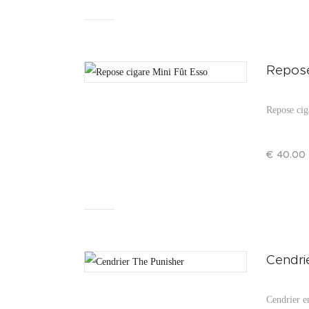
Repose
Repose cig
€
40
.
00
Cendri
Cendrier e