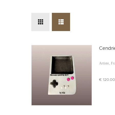
Cendri
Artiste, F
€
120
.
00