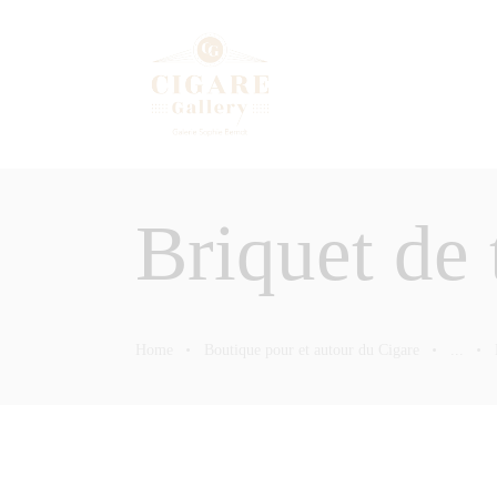
Briquet de 
Home
Boutique pour et autour du Cigare
...