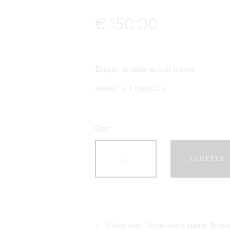
€
150
.
00
Briquet de table en bois tourné.
Artiste :
P. CORNELIS.
Qty.:
ACHETER
Catégories :
Accessoires cigare
,
Briqu