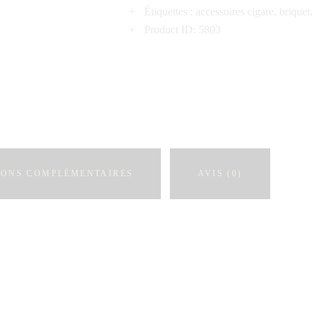
Étiquettes :
accessoires cigare
,
briquet
Product ID:
5803
IONS COMPLÉMENTAIRES
AVIS (0)