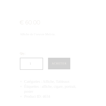
€
60
.
00
Affiche de l’oeuvre Melvin.
Qty.:
ACHETER
Catégories :
Affiche
,
Tableaux
Étiquettes :
affiche
,
cigare
,
portrait
,
poster
Product ID:
4634