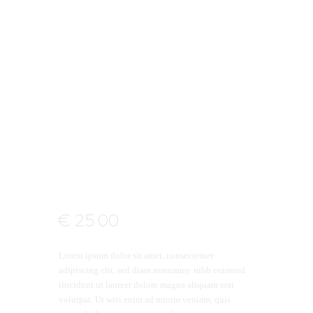
€
25
.
00
Lorem ipsum dolor sit amet, consectetuer
adipiscing elit, sed diam nonummy nibh euismod
tincidunt ut laoreet dolore magna aliquam erat
volutpat. Ut wisi enim ad minim veniam, quis