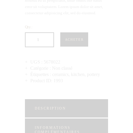
nostrud ed ut perspiciatis, unde omnis iste natus
error sit voluptatem. Lorem ipsum dolor sit amet,
consectetur adipisicing elit, sed do eiusmod.
Qty.:
ACHETER
UGS :
5678022
Catégorie :
Non classé
Étiquettes :
ceramics
,
kitchen
,
pottery
Product ID:
1993
DESCRIPTION
INFORMATIONS
COMPLÉMENTAIRES