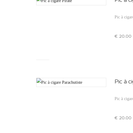
Pic à cigar
€
20
.
00
Pic à c
Pic à cigar
€
20
.
00