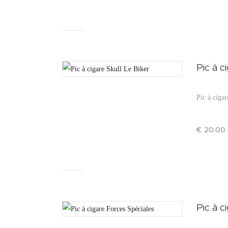
Pic à c
Pic à cigar
€
20
.
00
Pic à c