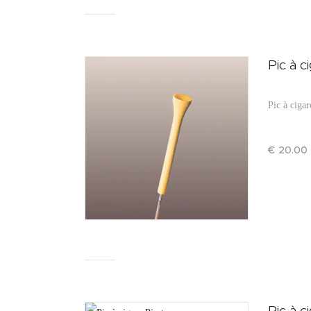
Pic à c
Pic à cigar
€
20
.
00
Pic à c