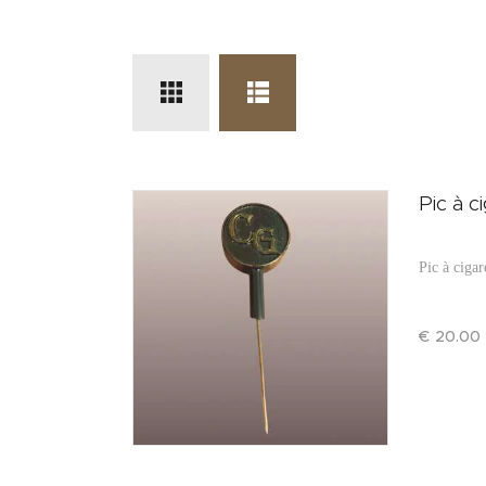
Pic à c
Pic à cigar
€
20
.
00