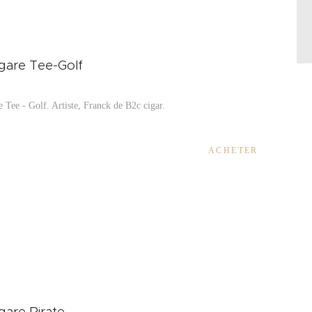
igare Tee-Golf
e Tee - Golf. Artiste, Franck de B2c cigar.
ACHETER
igare Pirate