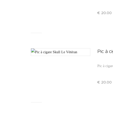
€
20
.
00
Pic à c
Pic à cigar
€
20
.
00