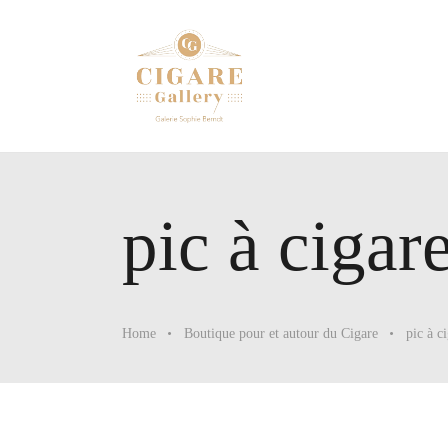
pic à cigar
Home
Boutique pour et autour du Cigare
pic à c